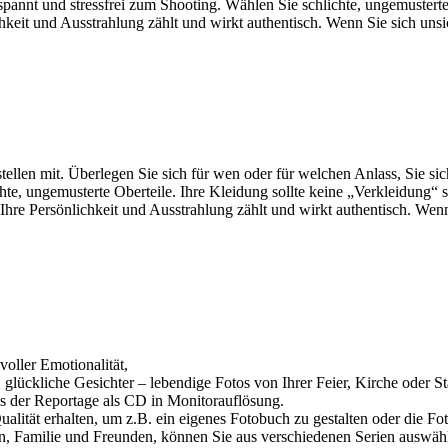
pannt und stressfrei zum Shooting. Wählen Sie schlichte, ungemusterte 
ichkeit und Ausstrahlung zählt und wirkt authentisch. Wenn Sie sich un
stellen mit. Überlegen Sie sich für wen oder für welchen Anlass, Sie s
chte, ungemusterte Oberteile. Ihre Kleidung sollte keine „Verkleidung“ s
r Ihre Persönlichkeit und Ausstrahlung zählt und wirkt authentisch. Wen
voller Emotionalität,
glückliche Gesichter – lebendige Fotos von Ihrer Feier, Kirche oder St
os der Reportage als CD in Monitorauflösung.
ualität erhalten, um z.B. ein eigenes Fotobuch zu gestalten oder die F
en, Familie und Freunden, können Sie aus verschiedenen Serien auswäh