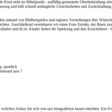
Ihr Kind steht im Mittelpunkt - auffällig gemusterte Oberbekleidung st
cherung und hilft schnell anfängliche Unsicherheiten und Zurückhaltun
rden anhand von Bildbeispielen und eigenen Vorstellungen Ihre Wünsche
möchten. Anschließend vereinbaren wir einen Foto-Termin, der Ihnen zus
lafen und fit ist. Kinder lieben Ihr Spielzeug und ihre Kuscheltiere - 
g, sportlich
ateboard usw.?
r welchen Anlass Sie sich von uns fotografieren lassen möchten. Ein Fo