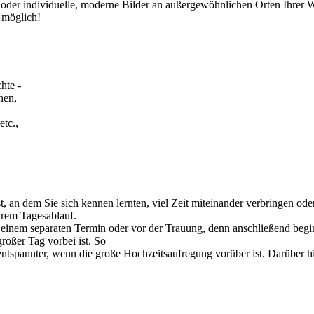
der individuelle, moderne Bilder an außergewöhnlichen Orten Ihrer Wa
t möglich!
hte -
nen,
etc.,
t, an dem Sie sich kennen lernten, viel Zeit miteinander verbringen od
hrem Tagesablauf.
 einem separaten Termin oder vor der Trauung, denn anschließend begin
großer Tag vorbei ist. So
entspannter, wenn die große Hochzeitsaufregung vorüber ist. Darüber h