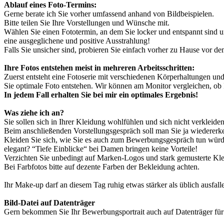
Ablauf eines Foto-Termins:
Gerne berate ich Sie vorher umfassend anhand von Bildbeispielen.
Bitte teilen Sie Ihre Vorstellungen und Wünsche mit.
Wählen Sie einen Fototermin, an dem Sie locker und entspannt sind u
eine ausgeglichene und positive Ausstrahlung!
Falls Sie unsicher sind, probieren Sie einfach vorher zu Hause vor d
Ihre Fotos entstehen meist in mehreren Arbeitsschritten:
Zuerst entsteht eine Fotoserie mit verschiedenen Körperhaltungen u
Sie optimale Foto entstehen. Wir können am Monitor vergleichen, ob
In jedem Fall erhalten Sie bei mir ein optimales Ergebnis!
Was ziehe ich an?
Sie sollen sich in Ihrer Kleidung wohlfühlen und sich nicht verkleiden
Beim anschließenden Vorstellungsgespräch soll man Sie ja wiedererk
Kleiden Sie sich, wie Sie es auch zum Bewerbungsgespräch tun würden: b
elegant? “Tiefe Einblicke“ bei Damen bringen keine Vorteile!
Verzichten Sie unbedingt auf Marken-Logos und stark gemusterte Klei
Bei Farbfotos bitte auf dezente Farben der Bekleidung achten.
Ihr Make-up darf an diesem Tag ruhig etwas stärker als üblich ausfall
Bild-Datei auf Datenträger
Gern bekommen Sie Ihr Bewerbungsportrait auch auf Datenträger fü