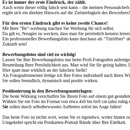
Es ist immer der erste Eindruck, der zählt.
Auch wenn dieser völlig falsch sein kann – die meisten Personalchefs
ergibt sich ein direkter Hinweis auf die Zielstrebigkeit des Bewerbers
Für den ersten Eindruck gibt es keine zweite Chance!
Mit Ihrer “Be“-werbung machen Sie Werbung für sich selbst.
Da gilt es, Neugier zu wecken, dass man Sie persönlich kennen lerne
Ein professionelles Bewerbungsfoto kann durchaus als “Türöffner“ d
Zukunft sein!
Bewerbungsfotos sind viel zu wichtig!
Lassen Sie Ihre Bewerbungsfotos nur beim Profi-Fotografen anfertigen
Beurteilung Ihrer Persönlichkeit aus. Man wird Sie für geizig halten,
Hier spart man wirklich an der falschen Stelle!
Als Fotografenmeister fertige ich Ihre Fotos individuell nach Ihren 
Sie sollen freundlich, dynamisch und positiv wirken.
Positionierung in den Bewerbungsunterlagen:
Die beste Wirkung verschaffen Sie Ihrem Foto auf einem gut gestaltet
Wählen Sie ein Foto im Format von etwa 4x6 bis 6x9 cm (also ruhig 
Sie
sollen durch selbstbewusstes Auftreten sofort ins Auge fallen!
Das beste Foto ist nichts wert, wenn Sie es irgendwo, weiter hinten 
Umgekehrt spricht ein Postkarten-Portrait Bände über Ihre Eitelkeit.